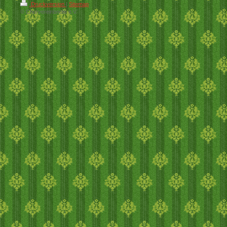
Druckversion
|
Sitemap
© Chorvereinbnote e.V.