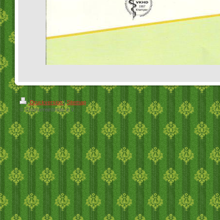
Druckversion
|
Sitemap
© Chorvereinbnote e.V.