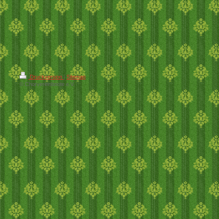
Druckversion
|
Sitemap
© Chorvereinbnote e.V.